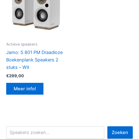
Actieve speakers
Jamo: S 801 PM Draadloze
Boekenplank Speakers 2
stuks – Wit
€
299,00
Meer info!
Z
Zoeken
o