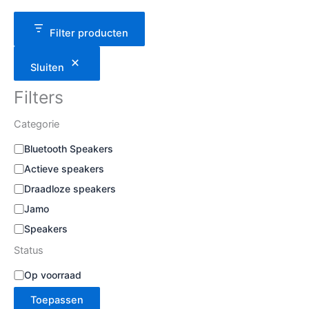
e
k
e
Filter producten
n
Sluiten
Filters
Categorie
C
Bluetooth Speakers
a
Actieve speakers
t
e
Draadloze speakers
g
Jamo
o
Speakers
r
i
Status
e
S
Op voorraad
t
Toepassen
a