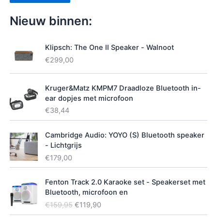
t
u
Nieuw binnen:
s
Klipsch: The One II Speaker - Walnoot
€
299,00
Kruger&Matz KMPM7 Draadloze Bluetooth in-
ear dopjes met microfoon
€
38,44
Cambridge Audio: YOYO (S) Bluetooth speaker
- Lichtgrijs
€
179,00
Fenton Track 2.0 Karaoke set - Speakerset met
Bluetooth, microfoon en
O
H
€
159,95
€
119,90
o
u