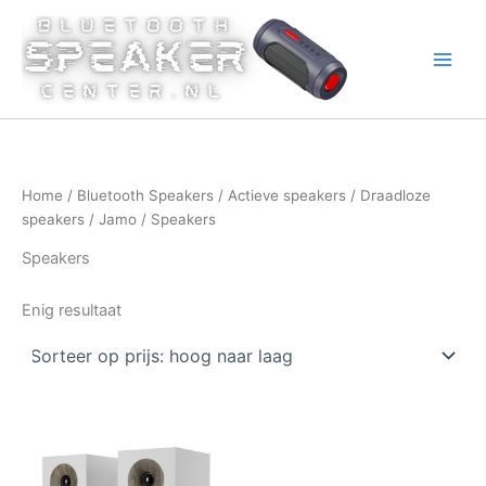
Ga
naar
de
inhoud
Home
/
Bluetooth Speakers
/
Actieve speakers
/
Draadloze
speakers
/
Jamo
/ Speakers
Speakers
Enig resultaat