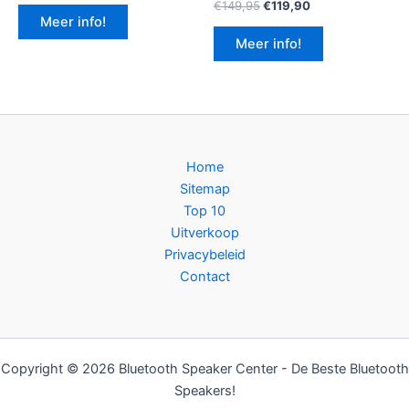
Oorspronkelijke
Huidige
€
149,95
€
119,90
prijs
prijs
Meer info!
was:
is:
Meer info!
€149,95.
€119,90.
Home
Sitemap
Top 10
Uitverkoop
Privacybeleid
Contact
Copyright © 2026 Bluetooth Speaker Center - De Beste Bluetooth
Speakers!