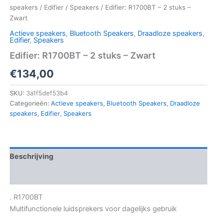
speakers
/
Edifier
/
Speakers
/ Edifier: R1700BT – 2 stuks –
Zwart
Actieve speakers
,
Bluetooth Speakers
,
Draadloze speakers
,
Edifier
,
Speakers
Edifier: R1700BT – 2 stuks – Zwart
€
134,00
SKU:
3a1f5def53b4
Categorieën:
Actieve speakers
,
Bluetooth Speakers
,
Draadloze
speakers
,
Edifier
,
Speakers
Beschrijving
Aanvullende informatie
. R1700BT
Multifunctionele luidsprekers voor dagelijks gebruik