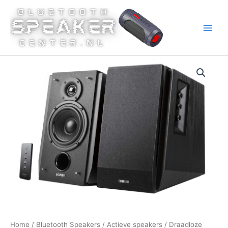
Ga
naar
de
inhoud
Home
/
Bluetooth Speakers
/
Actieve speakers
/
Draadloze