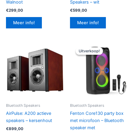
Walnoot
Speakers – wit
€
299,00
€
599,00
Meer info!
Meer info!
Uitverkoop!
Uitverkoop!
Bluetooth Speakers
Bluetooth Speakers
AirPulse: A200 actieve
Fenton Core130 party box
speakers – kersenhout
met microfoon – Bluetooth
speaker met
€
899,00