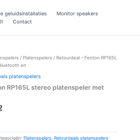
e geluidsinstallaties
Monitor speakers
0!
Contact
enspelers
/
Platenspelers
/ Retourdeal – Fenton RP165L
Bluetooth en
als platenspelers
on RP165L stereo platenspeler met
onkelijke
Huidige
2
prijs
is:
tegorieën:
Platenspelers
,
Retourdeals platenspelers