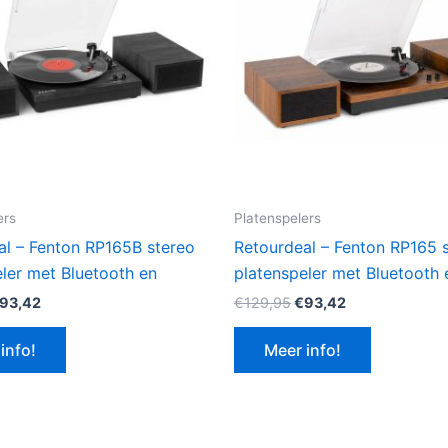
ers
Platenspelers
al – Fenton RP165B stereo
Retourdeal – Fenton RP165 
ler met Bluetooth en
platenspeler met Bluetooth 
orspronkelijke
Huidige
Oorspronkelijke
Huidige
93,42
€
129,95
€
93,42
rijs
prijs
prijs
prijs
as:
is:
was:
is:
info!
Meer info!
129,95.
€93,42.
€129,95.
€93,42.