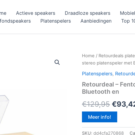
me
Actieve speakers
Draadloze speakers
Mobiel
afondspeakers
Platenspelers
Aanbiedingen
Top 1
Home
/
Retourdeals plat
stereo platenspeler met 
Platenspelers
,
Retourde
Retourdeal – Fent
Bluetooth en
Oorspr
€
129,95
€
93,4
prijs
Meer info!
was:
SKU:
dd4cfa270868
Ca