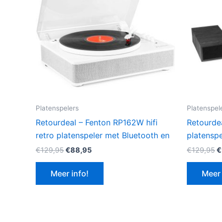
Platenspelers
Platenspel
Retourdeal – Fenton RP162W hifi
Retourde
retro platenspeler met Bluetooth en
platenspe
Oorspronkelijke
Huidige
O
€
129,95
€
88,95
€
129,95
€
prijs
prijs
p
was:
is:
w
Meer info!
Meer 
€129,95.
€88,95.
€