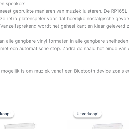
 en speakers
st gebruikte manieren van muziek luisteren. De RP165L is
ze retro platenspeler voor dat heerlijke nostalgische gevo
l. Vanzelfsprekend wordt het geheel kant en klaar geleverd z
van alle gangbare vinyl formaten in alle gangbare snelhede
 met een automatische stop. Zodra de naald het einde van e
mogelijk is om muziek vanaf een Bluetooth device zoals ee
rkoop!
rkoop!
Uitverkoop!
Uitverkoop!