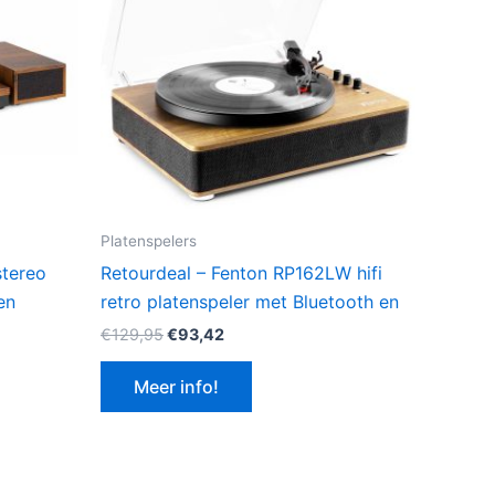
Platenspelers
stereo
Retourdeal – Fenton RP162LW hifi
en
retro platenspeler met Bluetooth en
Oorspronkelijke
Huidige
€
129,95
€
93,42
prijs
prijs
was:
is:
Meer info!
€129,95.
€93,42.